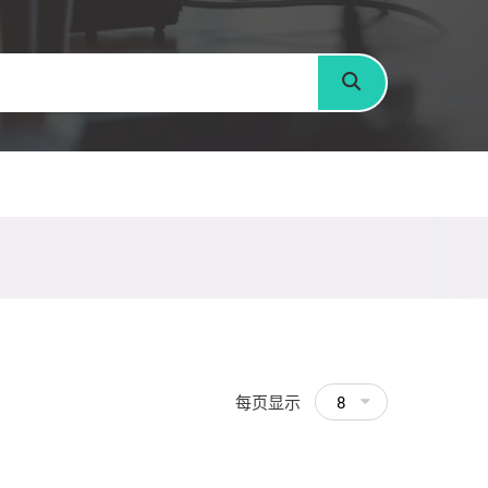
搜寻
每页显示
8