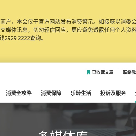
及商户，本会仅于官方网站发布消费警示。如接获以消委
网络安全，本会的投诉处理系统已经进行升级及推出新功能
社交媒体讯息，切勿轻信回应，更应避免透露任何个人资
本联络资料（包括姓名、电邮及电话）注册帐户，才可提
2929 2222查询。
帐户中，方便日后作出跟进。
已收藏文章
联络我
消费全攻略
消费保障
乐龄生活
投诉及服务