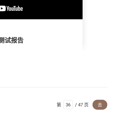
油测试报告
第
/ 47 页
去