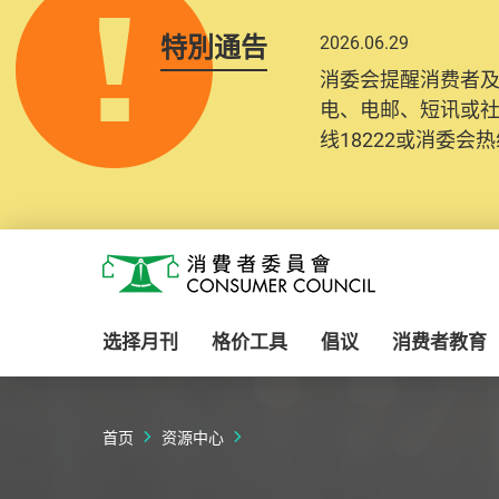
特別通告
2026.06.29
2025.10.31
消委会提醒消费者
为提升使用者体验及
电、电邮、短讯或
消费者需要提供基
线18222或消委会热线
纪录将清晰整合于
Skip to main content
消费者委员会
选择月刊
格价工具
倡议
消费者教育
首页
资源中心