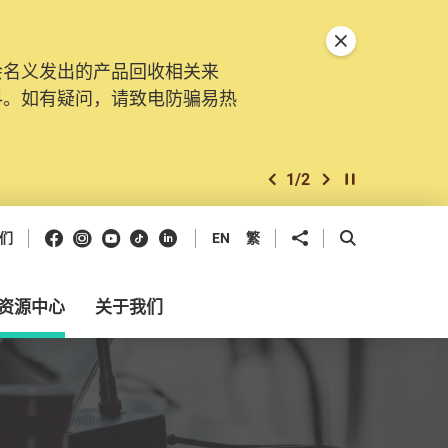
关闭特別通告
会名义发出的产品回收相关来
。由2025年11月10日起，
料。如有疑问，请致电防骗易热
交投诉、查询及建议。所有提交
2
/
2
上一个
下一个
开始/暂停幻灯
Facebook
Instagram
Youtube
抖音
领英
分享到
开启搜寻框
们
EN
繁
资源中心
关于我们