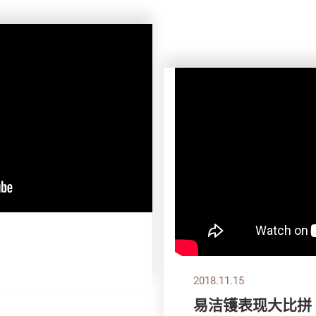
2018.11.15
易洁镬表现大比拼