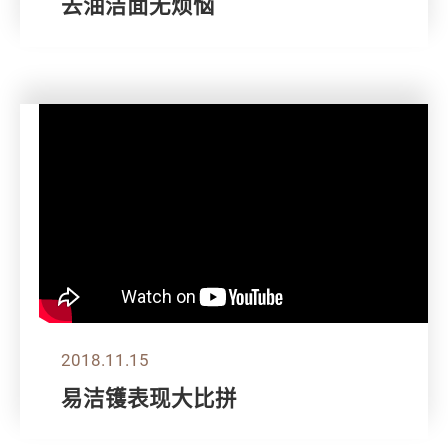
去油洁面无烦恼
2018.11.15
易洁镬表现大比拼