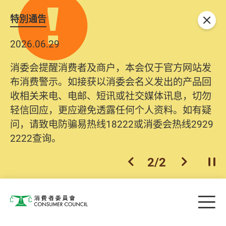
特別通告
关闭
2026.06.29
2025.10.31
消委会提醒消费者及商户，本会仅于官方网站发
为提升使用者体验及网络安全，本会的投诉处理
布消费警示。如接获以消委会名义发出的产品回
系统已经进行升级及推出新功能。由2025年11月
收相关来电、电邮、短讯或社交媒体讯息，切勿
10日起，消费者需要提供基本联络资料（包括姓
轻信回应，更应避免透露任何个人资料。如有疑
名、电邮及电话）注册帐户，才可提交投诉、查
问，请致电防骗易热线18222或消委会热线2929
询及建议。所有提交纪录将清晰整合于帐户中，
2222查询。
方便日后作出跟进。
2
/
2
上一个
下一个
开
Skip to main content
目
消费者委员会