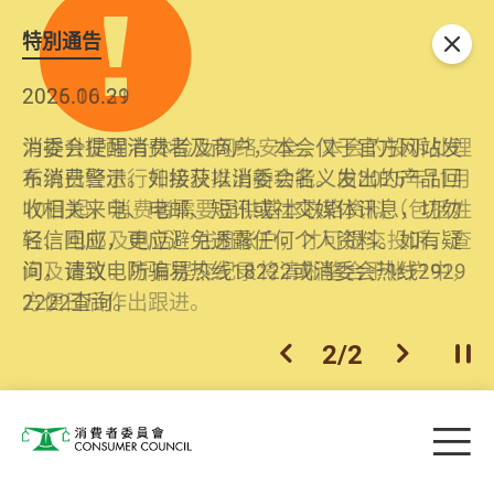
特別通告
关闭
2026.06.29
2025.10.31
消委会提醒消费者及商户，本会仅于官方网站发
为提升使用者体验及网络安全，本会的投诉处理
布消费警示。如接获以消委会名义发出的产品回
系统已经进行升级及推出新功能。由2025年11月
收相关来电、电邮、短讯或社交媒体讯息，切勿
10日起，消费者需要提供基本联络资料（包括姓
轻信回应，更应避免透露任何个人资料。如有疑
名、电邮及电话）注册帐户，才可提交投诉、查
问，请致电防骗易热线18222或消委会热线2929
询及建议。所有提交纪录将清晰整合于帐户中，
2222查询。
方便日后作出跟进。
2
/
2
上一个
下一个
开
Skip to main content
目
消费者委员会