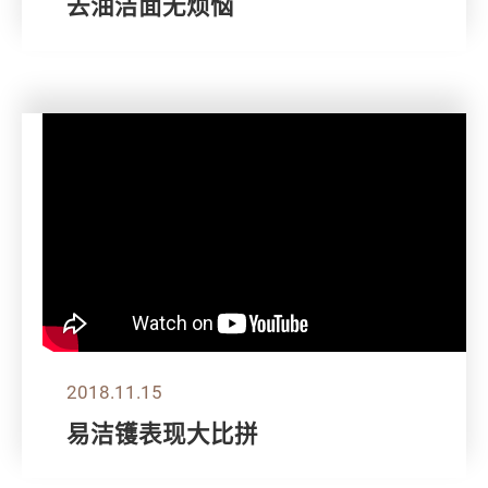
去油洁面无烦恼
2018.11.15
易洁镬表现大比拼