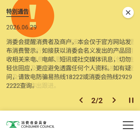
特別通告
关闭
2026.06.29
2025.10.31
消委会提醒消费者及商户，本会仅于官方网站发
为提升使用者体验及网络安全，本会的投诉处理
布消费警示。如接获以消委会名义发出的产品回
系统已经进行升级及推出新功能。由2025年11月
收相关来电、电邮、短讯或社交媒体讯息，切勿
10日起，消费者需要提供基本联络资料（包括姓
轻信回应，更应避免透露任何个人资料。如有疑
名、电邮及电话）注册帐户，才可提交投诉、查
问，请致电防骗易热线18222或消委会热线2929
询及建议。所有提交纪录将清晰整合于帐户中，
2222查询。
方便日后作出跟进。
2
/
2
上一个
下一个
开
Skip to main content
目
消费者委员会