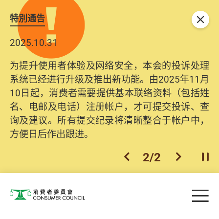
特別通告
关闭
2025.10.31
为提升使用者体验及网络安全，本会的投诉处理
系统已经进行升级及推出新功能。由2025年11月
10日起，消费者需要提供基本联络资料（包括姓
名、电邮及电话）注册帐户，才可提交投诉、查
询及建议。所有提交纪录将清晰整合于帐户中，
方便日后作出跟进。
2
/
2
上一个
下一个
开
Skip to main content
目
消费者委员会