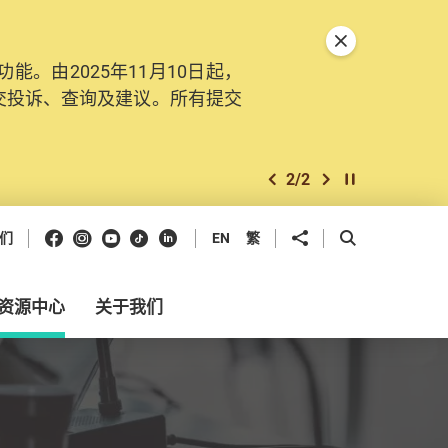
关闭特別通告
。由2025年11月10日起，
交投诉、查询及建议。所有提交
2
/
2
上一个
下一个
开始/暂停幻灯
Facebook
Instagram
Youtube
抖音
领英
分享到
开启搜寻框
们
EN
繁
资源中心
关于我们