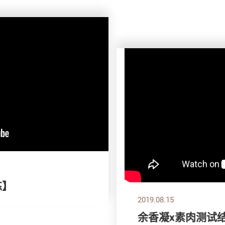
拣】
2019.08.15
余香凝x素肉测试