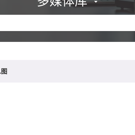
多媒体库
息图