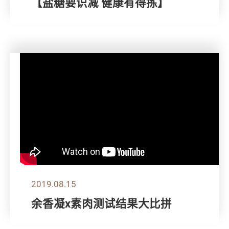
【盐糖要识减 健康有得拣】
2019.08.15
余香凝x素肉测试结果大比拼