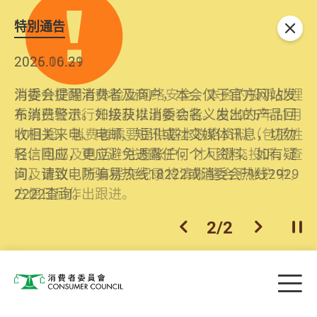
特別通告
关闭
2026.06.29
2025.10.31
消委会提醒消费者及商户，本会仅于官方网站发
为提升使用者体验及网络安全，本会的投诉处理
布消费警示。如接获以消委会名义发出的产品回
系统已经进行升级及推出新功能。由2025年11月
收相关来电、电邮、短讯或社交媒体讯息，切勿
10日起，消费者需要提供基本联络资料（包括姓
轻信回应，更应避免透露任何个人资料。如有疑
名、电邮及电话）注册帐户，才可提交投诉、查
问，请致电防骗易热线18222或消委会热线2929
询及建议。所有提交纪录将清晰整合于帐户中，
2222查询。
方便日后作出跟进。
2
/
2
上一个
下一个
开
Skip to main content
目
消费者委员会