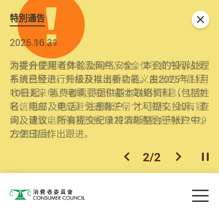
特別通告
关闭
2026.06.29
2025.10.31
消委会提醒消费者及商户，本会仅于官方网站发
为提升使用者体验及网络安全，本会的投诉处理
布消费警示。如接获以消委会名义发出的产品回
系统已经进行升级及推出新功能。由2025年11月
收相关来电、电邮、短讯或社交媒体讯息，切勿
10日起，消费者需要提供基本联络资料（包括姓
轻信回应，更应避免透露任何个人资料。如有疑
名、电邮及电话）注册帐户，才可提交投诉、查
问，请致电防骗易热线18222或消委会热线2929
询及建议。所有提交纪录将清晰整合于帐户中，
2222查询。
方便日后作出跟进。
2
/
2
上一个
下一个
开
Skip to main content
目
消费者委员会