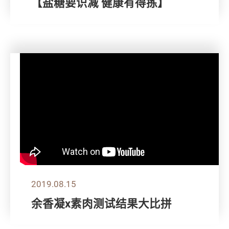
【盐糖要识减 健康有得拣】
2019.08.15
余香凝x素肉测试结果大比拼