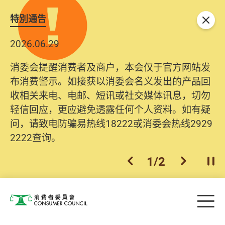
特別通告
关闭
2026.06.29
2025.10.31
消委会提醒消费者及商户，本会仅于官方网站发
为提升使用者体验及网络安全，本会的投诉处理
布消费警示。如接获以消委会名义发出的产品回
系统已经进行升级及推出新功能。由2025年11月
收相关来电、电邮、短讯或社交媒体讯息，切勿
10日起，消费者需要提供基本联络资料（包括姓
轻信回应，更应避免透露任何个人资料。如有疑
名、电邮及电话）注册帐户，才可提交投诉、查
问，请致电防骗易热线18222或消委会热线2929
询及建议。所有提交纪录将清晰整合于帐户中，
2222查询。
方便日后作出跟进。
2
/
2
上一个
下一个
开
Skip to main content
目
消费者委员会