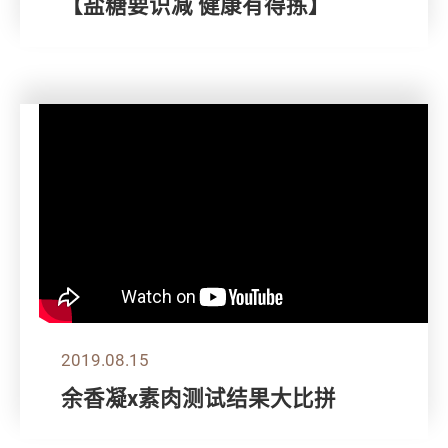
【盐糖要识减 健康有得拣】
2019.08.15
余香凝x素肉测试结果大比拼