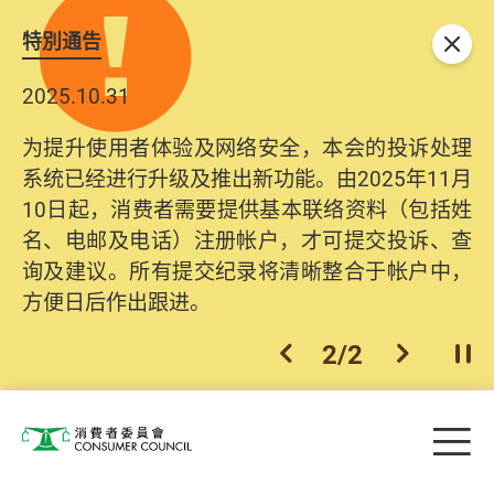
特別通告
关闭
2025.10.31
为提升使用者体验及网络安全，本会的投诉处理
系统已经进行升级及推出新功能。由2025年11月
10日起，消费者需要提供基本联络资料（包括姓
名、电邮及电话）注册帐户，才可提交投诉、查
询及建议。所有提交纪录将清晰整合于帐户中，
方便日后作出跟进。
2
/
2
上一个
下一个
开
Skip to main content
目
消费者委员会