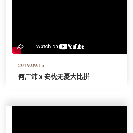
2019.09.16
何广沛 x 安枕无憂大比拼