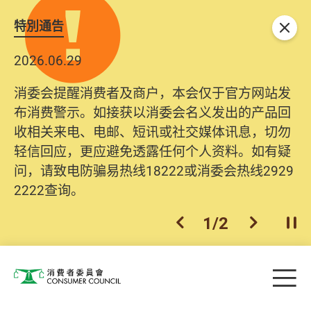
特別通告
关闭
2026.06.29
2025.10.31
消委会提醒消费者及商户，本会仅于官方网站发
为提升使用者体验及网络安全，本会的投诉处理
布消费警示。如接获以消委会名义发出的产品回
系统已经进行升级及推出新功能。由2025年11月
收相关来电、电邮、短讯或社交媒体讯息，切勿
10日起，消费者需要提供基本联络资料（包括姓
轻信回应，更应避免透露任何个人资料。如有疑
名、电邮及电话）注册帐户，才可提交投诉、查
问，请致电防骗易热线18222或消委会热线2929
询及建议。所有提交纪录将清晰整合于帐户中，
2222查询。
方便日后作出跟进。
2
/
2
上一个
下一个
开
Skip to main content
目
消费者委员会