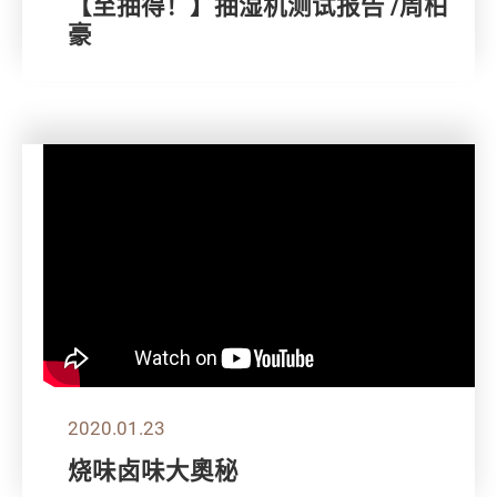
【至抽得！】抽湿机测试报告 /周柏
豪
2020.01.23
烧味卤味大奧秘