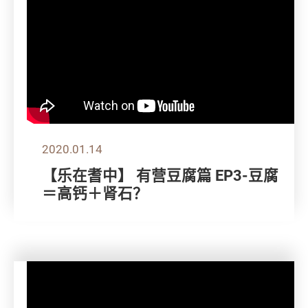
2020.01.14
【乐在耆中】 有营豆腐篇 EP3-豆腐
＝高钙＋肾石？