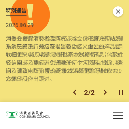
特別通告
关闭
2026.06.29
2025.10.31
消委会提醒消费者及商户，本会仅于官方网站发
为提升使用者体验及网络安全，本会的投诉处理
布消费警示。如接获以消委会名义发出的产品回
系统已经进行升级及推出新功能。由2025年11月
收相关来电、电邮、短讯或社交媒体讯息，切勿
10日起，消费者需要提供基本联络资料（包括姓
轻信回应，更应避免透露任何个人资料。如有疑
名、电邮及电话）注册帐户，才可提交投诉、查
问，请致电防骗易热线18222或消委会热线2929
询及建议。所有提交纪录将清晰整合于帐户中，
2222查询。
方便日后作出跟进。
2
/
2
上一个
下一个
开
Skip to main content
目
消费者委员会