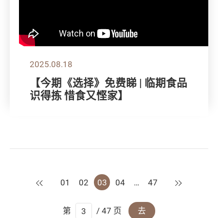
2025.08.18
【今期《选择》免费睇 | 临期食品
识得拣 惜食又悭家】
上一页
下一页
01
02
03
04
…
47
第
/ 47 页
去