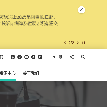
关闭特別通告
。由2025年11月10日起，
交投诉、查询及建议。所有提交
2
/
2
上一个
下一个
开始/暂停幻灯
Facebook
Instagram
Youtube
抖音
领英
分享到
开启搜寻框
们
EN
繁
资源中心
关于我们