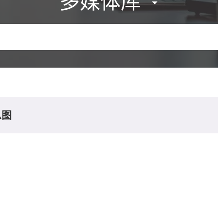
多媒体库
息图