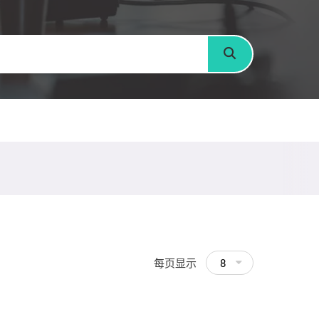
搜寻
每页显示
8