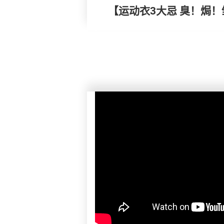
【运动衣3大忌 臭！焗