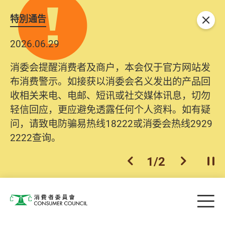
特別通告
关闭
2026.06.29
2025.10.31
消委会提醒消费者及商户，本会仅于官方网站发
为提升使用者体验及网络安全，本会的投诉处理
布消费警示。如接获以消委会名义发出的产品回
系统已经进行升级及推出新功能。由2025年11月
收相关来电、电邮、短讯或社交媒体讯息，切勿
10日起，消费者需要提供基本联络资料（包括姓
轻信回应，更应避免透露任何个人资料。如有疑
名、电邮及电话）注册帐户，才可提交投诉、查
问，请致电防骗易热线18222或消委会热线2929
询及建议。所有提交纪录将清晰整合于帐户中，
2222查询。
方便日后作出跟进。
2
/
2
上一个
下一个
开
Skip to main content
目
消费者委员会