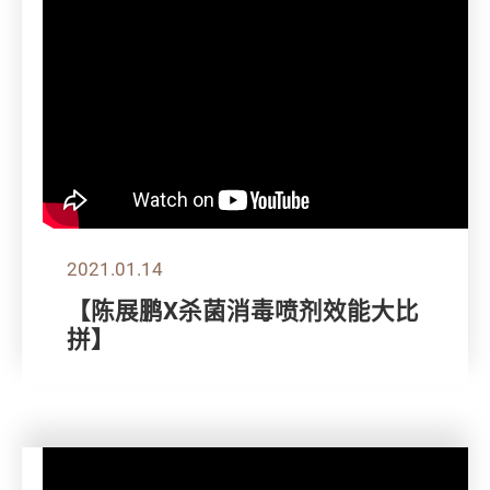
2021.01.14
【陈展鹏X杀菌消毒喷剂效能大比
拼】