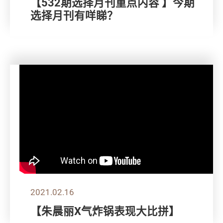
【532期选择月刊重点内容 】今期
选择月刊有咩睇？
2021.02.16
【朱晨丽X气炸锅表现大比拼】