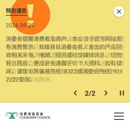
特別通告
关闭
2026.06.29
2025.10.31
消委会提醒消费者及商户，本会仅于官方网站发
为提升使用者体验及网络安全，本会的投诉处理
布消费警示。如接获以消委会名义发出的产品回
系统已经进行升级及推出新功能。由2025年11月
收相关来电、电邮、短讯或社交媒体讯息，切勿
10日起，消费者需要提供基本联络资料（包括姓
轻信回应，更应避免透露任何个人资料。如有疑
名、电邮及电话）注册帐户，才可提交投诉、查
问，请致电防骗易热线18222或消委会热线2929
询及建议。所有提交纪录将清晰整合于帐户中，
2222查询。
方便日后作出跟进。
2
/
2
上一个
下一个
开
Skip to main content
目
消费者委员会