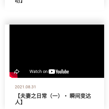
叻】
2021.08.31
【夫妻之日常（一）・ 瞬间变达
人】