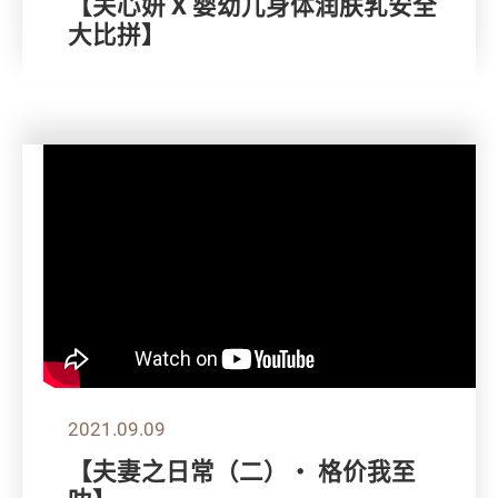
【关心妍 X 婴幼儿身体润肤乳安全
大比拼】
2021.09.09
【夫妻之日常（二）・ 格价我至