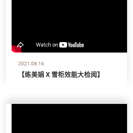
2021.08.16
【练美娟 X 雪柜效能大检阅】