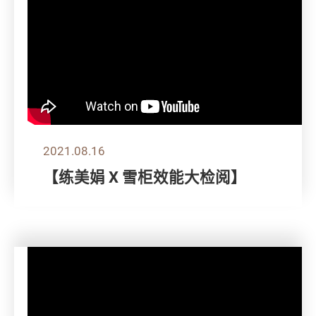
2021.08.16
【练美娟 X 雪柜效能大检阅】