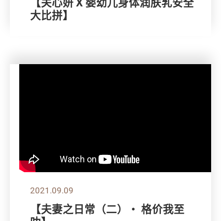
【关心妍 X 婴幼儿身体润肤乳安全
大比拼】
2021.09.09
【夫妻之日常（二）・ 格价我至