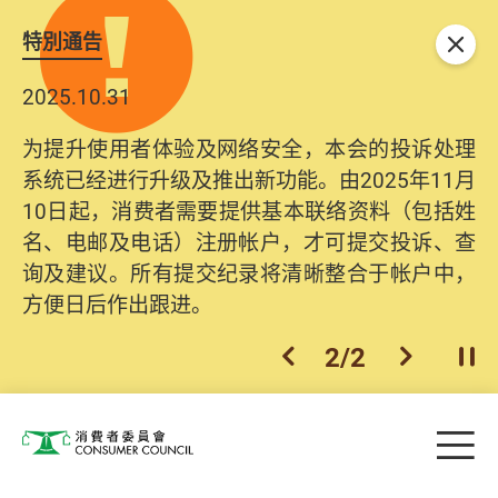
特別通告
关闭
2025.10.31
为提升使用者体验及网络安全，本会的投诉处理
系统已经进行升级及推出新功能。由2025年11月
10日起，消费者需要提供基本联络资料（包括姓
名、电邮及电话）注册帐户，才可提交投诉、查
询及建议。所有提交纪录将清晰整合于帐户中，
方便日后作出跟进。
2
/
2
上一个
下一个
开
Skip to main content
目
消费者委员会