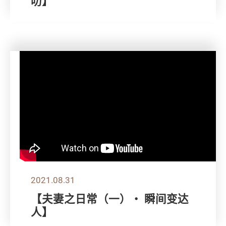
叻】
2021.08.31
【夫妻之日常（一）・ 瞬间变达
人】