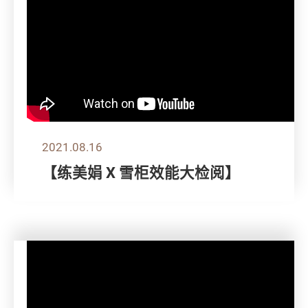
2021.08.16
【练美娟 X 雪柜效能大检阅】