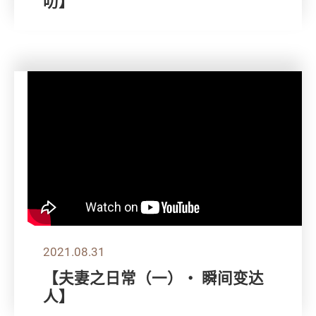
叻】
2021.08.31
【夫妻之日常（一）・ 瞬间变达
人】