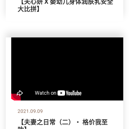
【关心妍 X 婴幼儿身体润肤乳安全
大比拼】
2021.09.09
【夫妻之日常（二）・ 格价我至