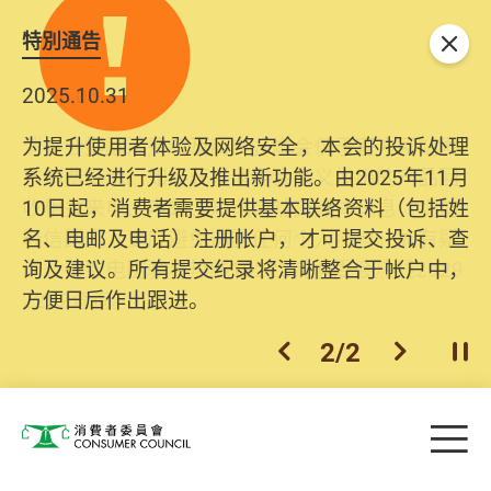
特別通告
关闭
2025.10.31
为提升使用者体验及网络安全，本会的投诉处理
系统已经进行升级及推出新功能。由2025年11月
10日起，消费者需要提供基本联络资料（包括姓
名、电邮及电话）注册帐户，才可提交投诉、查
询及建议。所有提交纪录将清晰整合于帐户中，
方便日后作出跟进。
2
/
2
上一个
下一个
开
Skip to main content
目
消费者委员会