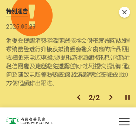
特別通告
关闭
2026.06.29
2025.10.31
消委会提醒消费者及商户，本会仅于官方网站发
为提升使用者体验及网络安全，本会的投诉处理
布消费警示。如接获以消委会名义发出的产品回
系统已经进行升级及推出新功能。由2025年11月
收相关来电、电邮、短讯或社交媒体讯息，切勿
10日起，消费者需要提供基本联络资料（包括姓
轻信回应，更应避免透露任何个人资料。如有疑
名、电邮及电话）注册帐户，才可提交投诉、查
问，请致电防骗易热线18222或消委会热线2929
询及建议。所有提交纪录将清晰整合于帐户中，
2222查询。
方便日后作出跟进。
2
/
2
上一个
下一个
开
Skip to main content
目
消费者委员会