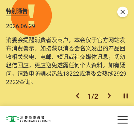
特別通告
关闭
2026.06.29
2025.10.31
消委会提醒消费者及商户，本会仅于官方网站发
为提升使用者体验及网络安全，本会的投诉处理
布消费警示。如接获以消委会名义发出的产品回
系统已经进行升级及推出新功能。由2025年11月
收相关来电、电邮、短讯或社交媒体讯息，切勿
10日起，消费者需要提供基本联络资料（包括姓
轻信回应，更应避免透露任何个人资料。如有疑
名、电邮及电话）注册帐户，才可提交投诉、查
问，请致电防骗易热线18222或消委会热线2929
询及建议。所有提交纪录将清晰整合于帐户中，
2222查询。
方便日后作出跟进。
2
/
2
上一个
下一个
开
Skip to main content
目
消费者委员会