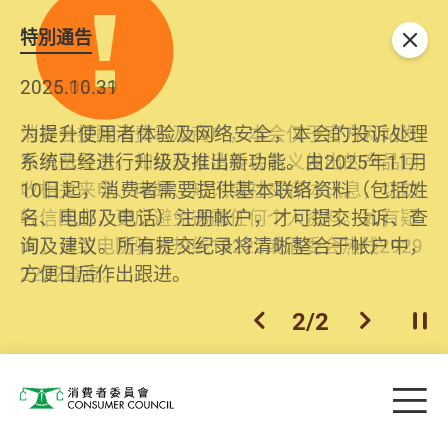
特別通告
关闭
2026.06.29
2025.10.31
消委会提醒消费者及商户，本会仅于官方网站发
为提升使用者体验及网络安全，本会的投诉处理
布消费警示。如接获以消委会名义发出的产品回
系统已经进行升级及推出新功能。由2025年11月
收相关来电、电邮、短讯或社交媒体讯息，切勿
10日起，消费者需要提供基本联络资料（包括姓
轻信回应，更应避免透露任何个人资料。如有疑
名、电邮及电话）注册帐户，才可提交投诉、查
问，请致电防骗易热线18222或消委会热线2929
询及建议。所有提交纪录将清晰整合于帐户中，
2222查询。
方便日后作出跟进。
2
/
2
上一个
下一个
开
Skip to main content
目
消费者委员会