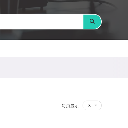
搜寻
每页显示
8