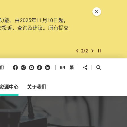
关闭特別通告
。由2025年11月10日起，
交投诉、查询及建议。所有提交
2
/
2
上一个
下一个
开始/暂停幻灯
Facebook
Instagram
Youtube
抖音
领英
分享到
开启搜寻框
们
EN
繁
资源中心
关于我们