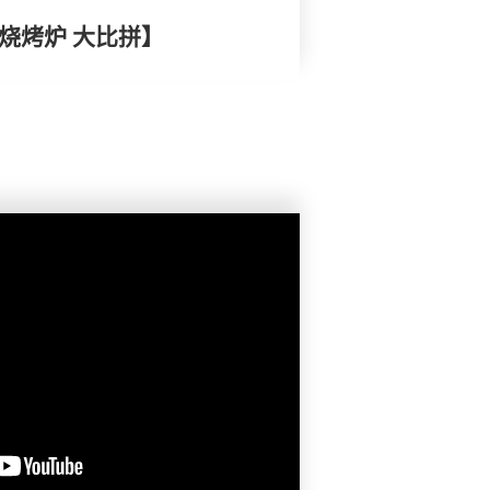
 电烧烤炉 大比拼】