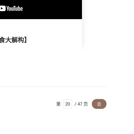
面食大解构】
第
/ 47 页
去