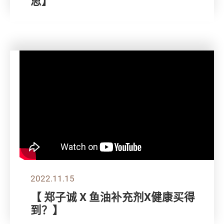
思】
2022.11.15
【 郑子诚 X 鱼油补充剂X健康买得
到？】