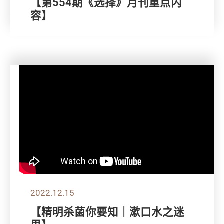
【第554期《选择》月刊重点内
容】
2022.12.15
【精明杀菌你要知｜漱口水之迷