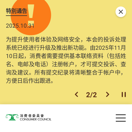
特別通告
关闭
2025.10.31
为提升使用者体验及网络安全，本会的投诉处理
系统已经进行升级及推出新功能。由2025年11月
10日起，消费者需要提供基本联络资料（包括姓
名、电邮及电话）注册帐户，才可提交投诉、查
询及建议。所有提交纪录将清晰整合于帐户中，
方便日后作出跟进。
2
/
2
上一个
下一个
开
Skip to main content
目
消费者委员会