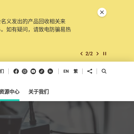
关闭特別通告
会名义发出的产品回收相关来
。由2025年11月10日起，
料。如有疑问，请致电防骗易热
交投诉、查询及建议。所有提交
2
/
2
上一个
下一个
开始/暂停幻灯
Facebook
Instagram
Youtube
抖音
领英
分享到
开启搜寻框
们
EN
繁
资源中心
关于我们