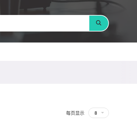
搜寻
每页显示
8