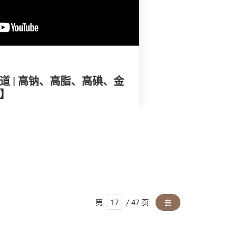
道 | 高钠、高脂、高碘、金
！】
第
/ 47 页
去