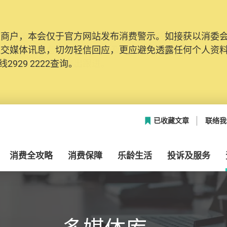
及商户，本会仅于官方网站发布消费警示。如接获以消委
网络安全，本会的投诉处理系统已经进行升级及推出新功能
社交媒体讯息，切勿轻信回应，更应避免透露任何个人资
本联络资料（包括姓名、电邮及电话）注册帐户，才可提
2929 2222查询。
帐户中，方便日后作出跟进。
已收藏文章
联络我
消费全攻略
消费保障
乐龄生活
投诉及服务