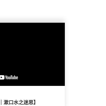
｜漱口水之迷思】