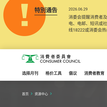
特別通告
2026.06.29
2025.10.31
消委会提醒消费者
为提升使用者体验及
电、电邮、短讯或
消费者需要提供基
线18222或消委会热线
纪录将清晰整合于
Skip to main content
消费者委员会
选择月刊
格价工具
倡议
消费者教育
首页
资源中心