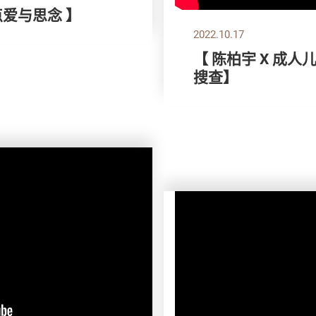
爱与思念 】
2022.10.17
【 陈柏宇 X 成
搜查】