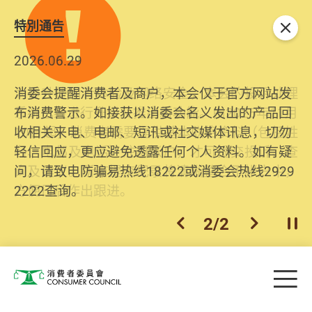
特別通告
关闭
2026.06.29
2025.10.31
消委会提醒消费者及商户，本会仅于官方网站发
为提升使用者体验及网络安全，本会的投诉处理
布消费警示。如接获以消委会名义发出的产品回
系统已经进行升级及推出新功能。由2025年11月
收相关来电、电邮、短讯或社交媒体讯息，切勿
10日起，消费者需要提供基本联络资料（包括姓
轻信回应，更应避免透露任何个人资料。如有疑
名、电邮及电话）注册帐户，才可提交投诉、查
问，请致电防骗易热线18222或消委会热线2929
询及建议。所有提交纪录将清晰整合于帐户中，
2222查询。
方便日后作出跟进。
2
/
2
上一个
下一个
开
Skip to main content
目
消费者委员会