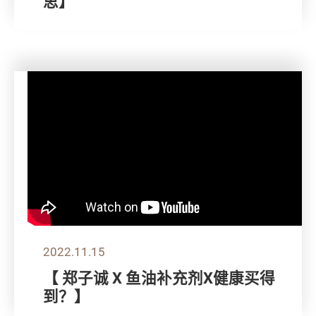
思】
2022.11.15
【 郑子诚 X 鱼油补充剂X健康买得
到？】