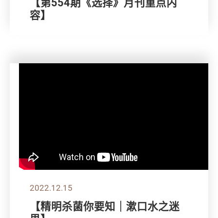
【第554期《选择》月刊重点内
容】
2022.12.15
【精明杀菌你要知｜漱口水之迷