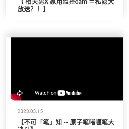
【 栢天男X 家用监控cam ＝私隐大
放送？！】
2023.03.15
【不可「笔」知 -- 原子笔啫喱笔大