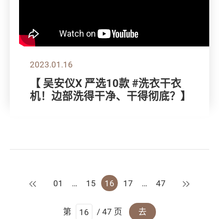
2023.01.16
【 吴安仪X 严选10款 #洗衣干衣
机！边部洗得干净、干得彻底？】
上一页
下一页
01
…
15
16
17
…
47
第
/ 47 页
去