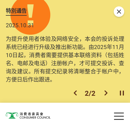
特別通告
关闭
2025.10.31
为提升使用者体验及网络安全，本会的投诉处理
系统已经进行升级及推出新功能。由2025年11月
10日起，消费者需要提供基本联络资料（包括姓
名、电邮及电话）注册帐户，才可提交投诉、查
询及建议。所有提交纪录将清晰整合于帐户中，
方便日后作出跟进。
2
/
2
上一个
下一个
开
Skip to main content
目
消费者委员会