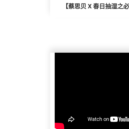
【蔡思贝 X 春日抽湿之