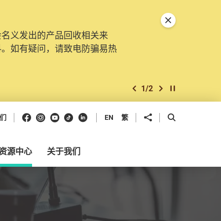
关闭特別通告
会名义发出的产品回收相关来
。由2025年11月10日起，
料。如有疑问，请致电防骗易热
交投诉、查询及建议。所有提交
2
/
2
上一个
下一个
开始/暂停幻灯
Facebook
Instagram
Youtube
抖音
领英
分享到
开启搜寻框
们
EN
繁
资源中心
关于我们