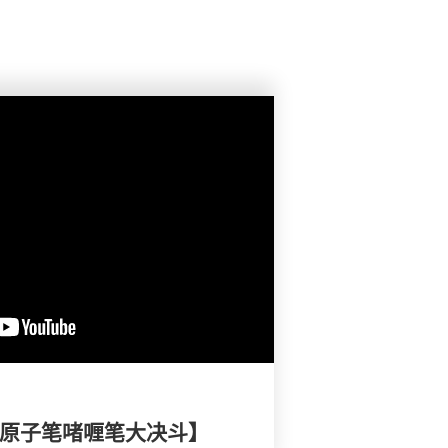
- 原子笔啫喱笔大决斗】