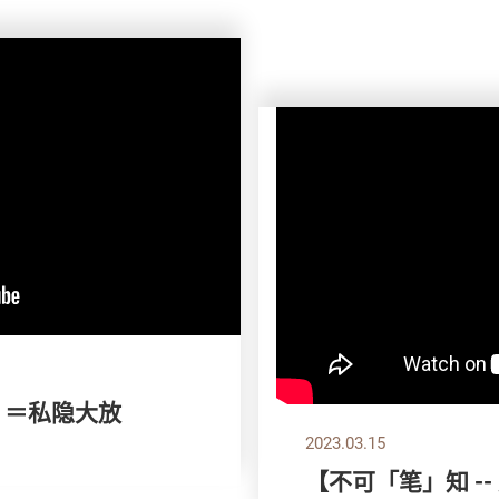
m ＝私隐大放
2023.03.15
【不可「笔」知 -