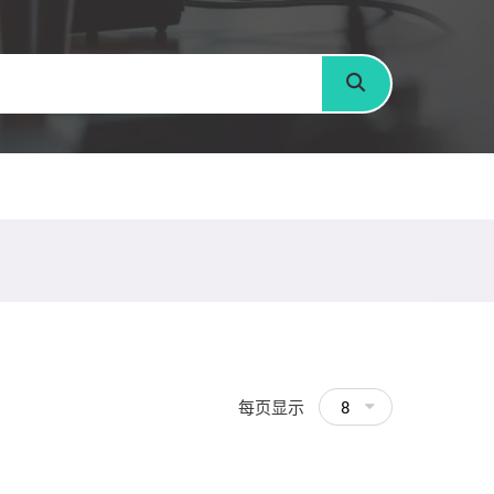
搜寻
每页显示
8