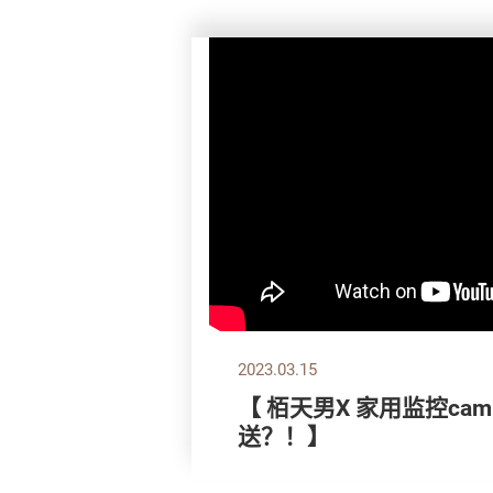
2023.03.15
【 栢天男X 家用监控ca
送？！】