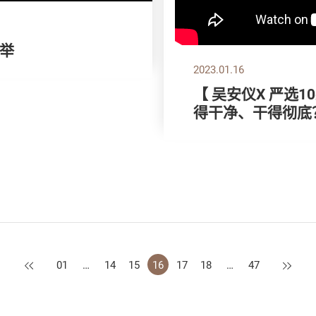
举
2023.01.16
【 吴安仪X 严选
得干净、干得彻底
上一页
下一页
01
…
14
15
16
17
18
…
47