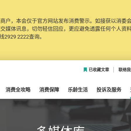
及商户，本会仅于官方网站发布消费警示。如接获以消委
网络安全，本会的投诉处理系统已经进行升级及推出新功能
社交媒体讯息，切勿轻信回应，更应避免透露任何个人资
本联络资料（包括姓名、电邮及电话）注册帐户，才可提
2929 2222查询。
帐户中，方便日后作出跟进。
已收藏文章
联络我
消费全攻略
消费保障
乐龄生活
投诉及服务