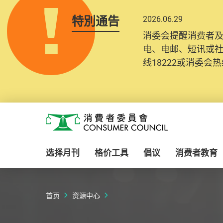
特別通告
2026.06.29
2025.10.31
消委会提醒消费者
为提升使用者体验及
电、电邮、短讯或
消费者需要提供基
线18222或消委会热线
纪录将清晰整合于
Skip to main content
消费者委员会
选择月刊
格价工具
倡议
消费者教育
首页
资源中心