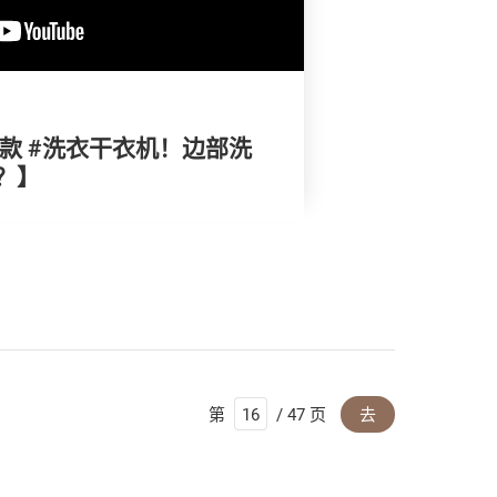
10款 #洗衣干衣机！边部洗
？】
第
/ 47 页
去