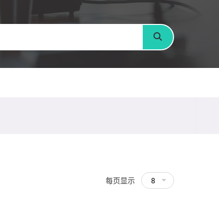
搜寻
每页显示
8