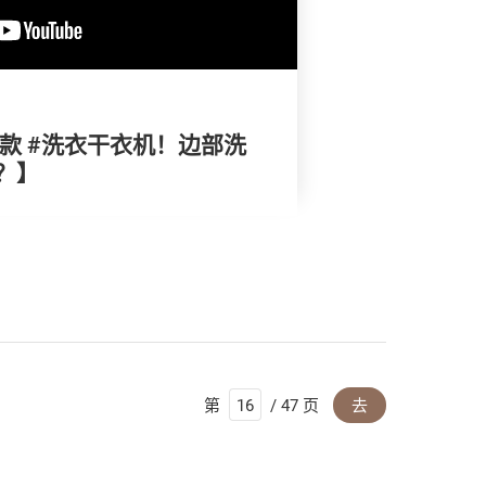
10款 #洗衣干衣机！边部洗
？】
第
/ 47 页
去