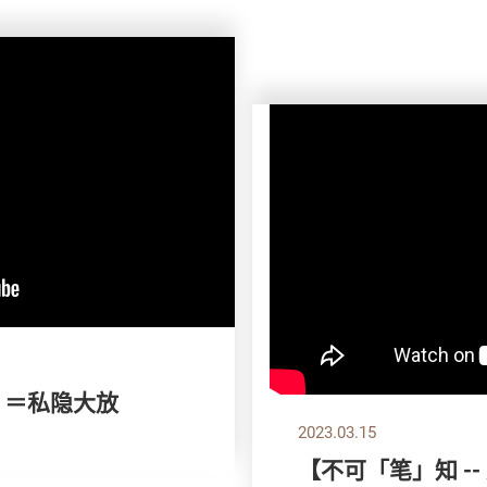
m ＝私隐大放
2023.03.15
【不可「笔」知 -