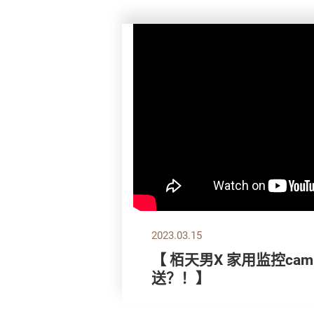
2023.03.15
【 栢天男X 家用监控ca
送？！】