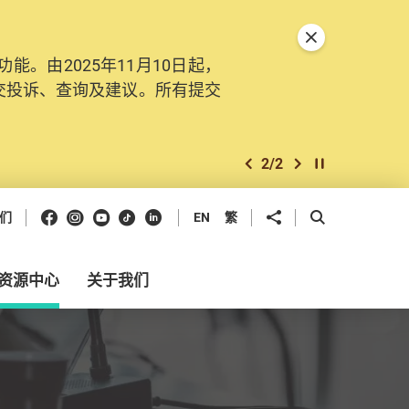
关闭特別通告
。由2025年11月10日起，
交投诉、查询及建议。所有提交
2
/
2
上一个
下一个
开始/暂停幻灯
Facebook
Instagram
Youtube
抖音
领英
分享到
开启搜寻框
们
EN
繁
资源中心
关于我们