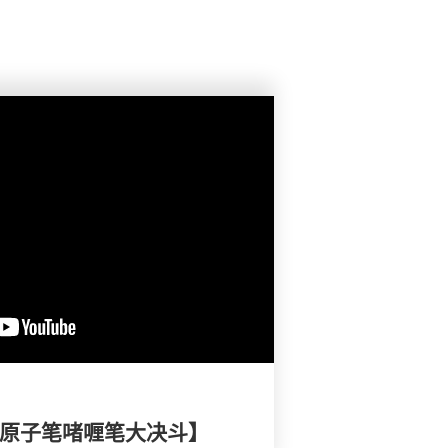
- 原子笔啫喱笔大决斗】