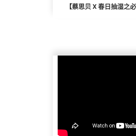
【蔡思贝 X 春日抽湿之