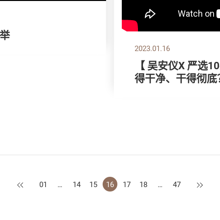
举
2023.01.16
【 吴安仪X 严选
得干净、干得彻底
上一页
下一页
01
…
14
15
16
17
18
…
47