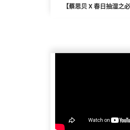
【蔡思贝 X 春日抽湿之