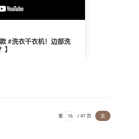
10款 #洗衣干衣机！边部洗
？】
第
/ 47 页
去