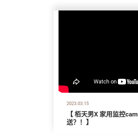
2023.03.15
【 栢天男X 家用监控ca
送？！】