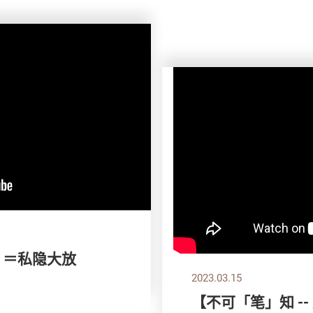
m ＝私隐大放
2023.03.15
【不可「笔」知 -