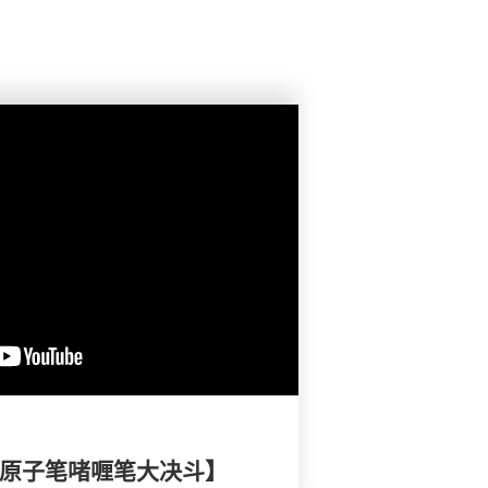
- 原子笔啫喱笔大决斗】