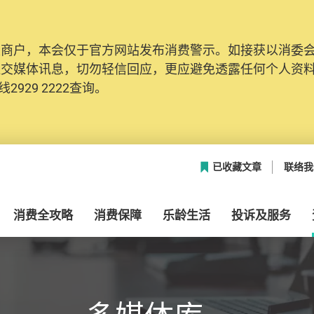
及商户，本会仅于官方网站发布消费警示。如接获以消委
网络安全，本会的投诉处理系统已经进行升级及推出新功能
社交媒体讯息，切勿轻信回应，更应避免透露任何个人资
本联络资料（包括姓名、电邮及电话）注册帐户，才可提
2929 2222查询。
帐户中，方便日后作出跟进。
已收藏文章
联络我
消费全攻略
消费保障
乐龄生活
投诉及服务