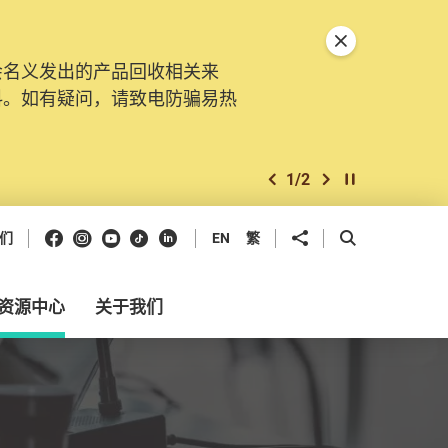
关闭特別通告
会名义发出的产品回收相关来
。由2025年11月10日起，
料。如有疑问，请致电防骗易热
交投诉、查询及建议。所有提交
2
/
2
上一个
下一个
开始/暂停幻灯
Facebook
Instagram
Youtube
抖音
领英
分享到
开启搜寻框
们
EN
繁
资源中心
关于我们