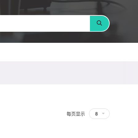
搜寻
每页显示
8