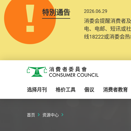
特別通告
2026.06.29
2025.10.31
消委会提醒消费者
为提升使用者体验及
电、电邮、短讯或
消费者需要提供基
线18222或消委会热线
纪录将清晰整合于
Skip to main content
消费者委员会
选择月刊
格价工具
倡议
消费者教育
首页
资源中心