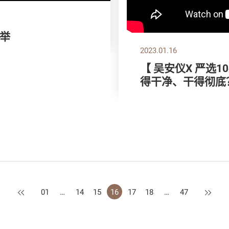
举
2023.01.16
【 吴安仪X 严选
得干净、干得彻底
上一页
下一页
01
…
14
15
16
17
18
…
47