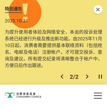
特別通告
关闭
2025.10.31
为提升使用者体验及网络安全，本会的投诉处理
系统已经进行升级及推出新功能。由2025年11月
10日起，消费者需要提供基本联络资料（包括姓
名、电邮及电话）注册帐户，才可提交投诉、查
询及建议。所有提交纪录将清晰整合于帐户中，
方便日后作出跟进。
2
/
2
上一个
下一个
开
Skip to main content
目
消费者委员会