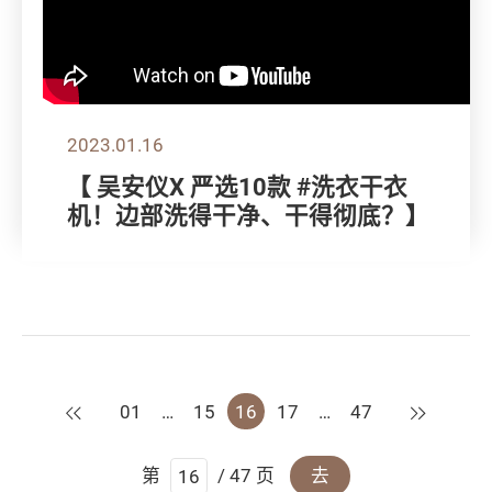
2023.01.16
【 吴安仪X 严选10款 #洗衣干衣
机！边部洗得干净、干得彻底？】
上一页
下一页
01
…
15
16
17
…
47
第
/ 47 页
去