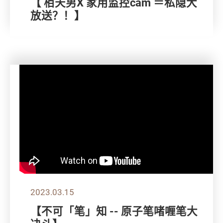
【 栢天男X 家用监控cam ＝私隐大
放送？！】
2023.03.15
【不可「笔」知 -- 原子笔啫喱笔大