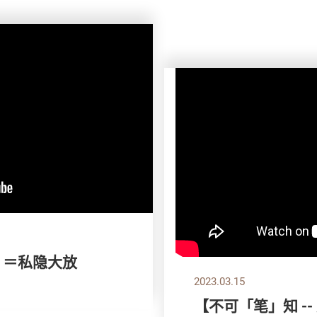
m ＝私隐大放
2023.03.15
【不可「笔」知 -