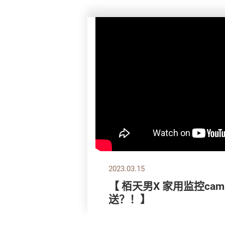
2023.03.15
【 栢天男X 家用监控ca
送？！】