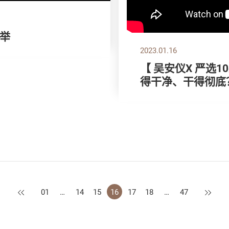
举
2023.01.16
【 吴安仪X 严选
得干净、干得彻底
上一页
下一页
01
…
14
15
16
17
18
…
47