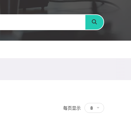
搜寻
每页显示
8