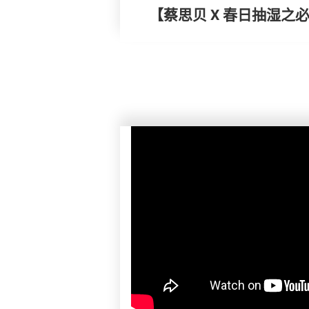
【蔡思贝 X 春日抽湿之