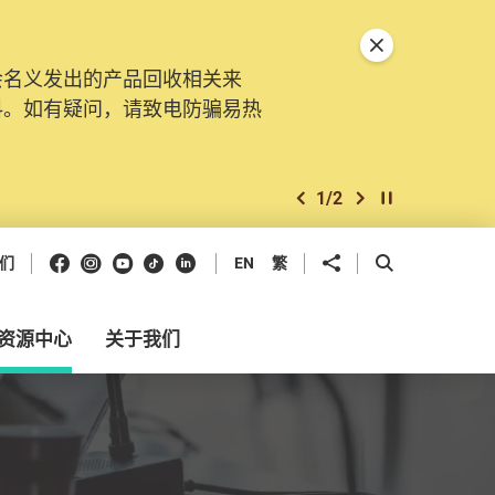
关闭特別通告
会名义发出的产品回收相关来
。由2025年11月10日起，
料。如有疑问，请致电防骗易热
交投诉、查询及建议。所有提交
2
/
2
上一个
下一个
开始/暂停幻灯
Facebook
Instagram
Youtube
抖音
领英
分享到
开启搜寻框
们
EN
繁
资源中心
关于我们