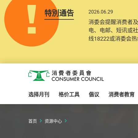
特別通告
2026.06.29
2025.10.31
消委会提醒消费者
为提升使用者体验及
电、电邮、短讯或
消费者需要提供基
线18222或消委会热线
纪录将清晰整合于
Skip to main content
消费者委员会
选择月刊
格价工具
倡议
消费者教育
首页
资源中心