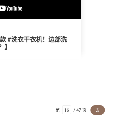
10款 #洗衣干衣机！边部洗
？】
第
/ 47 页
去