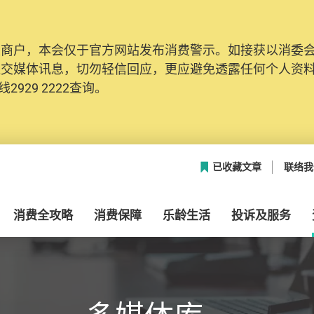
及商户，本会仅于官方网站发布消费警示。如接获以消委
网络安全，本会的投诉处理系统已经进行升级及推出新功能
社交媒体讯息，切勿轻信回应，更应避免透露任何个人资
本联络资料（包括姓名、电邮及电话）注册帐户，才可提
2929 2222查询。
帐户中，方便日后作出跟进。
已收藏文章
联络我
消费全攻略
消费保障
乐龄生活
投诉及服务