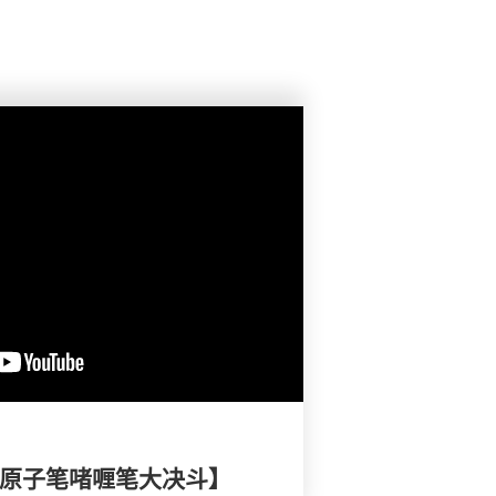
- 原子笔啫喱笔大决斗】