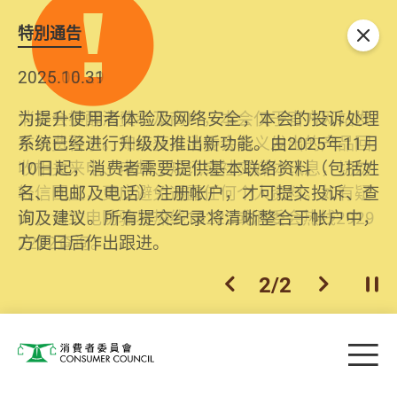
特別通告
关闭
2026.06.29
2025.10.31
消委会提醒消费者及商户，本会仅于官方网站发
为提升使用者体验及网络安全，本会的投诉处理
布消费警示。如接获以消委会名义发出的产品回
系统已经进行升级及推出新功能。由2025年11月
收相关来电、电邮、短讯或社交媒体讯息，切勿
10日起，消费者需要提供基本联络资料（包括姓
轻信回应，更应避免透露任何个人资料。如有疑
名、电邮及电话）注册帐户，才可提交投诉、查
问，请致电防骗易热线18222或消委会热线2929
询及建议。所有提交纪录将清晰整合于帐户中，
2222查询。
方便日后作出跟进。
2
/
2
上一个
下一个
开
Skip to main content
目
消费者委员会