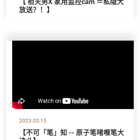
【 栢天男X 家用监控cam ＝私隐大
放送？！】
2023.03.15
【不可「笔」知 -- 原子笔啫喱笔大