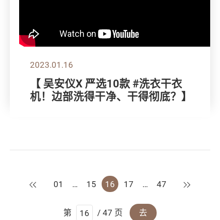
2023.01.16
【 吴安仪X 严选10款 #洗衣干衣
机！边部洗得干净、干得彻底？】
上一页
下一页
01
…
15
16
17
…
47
第
/ 47 页
去