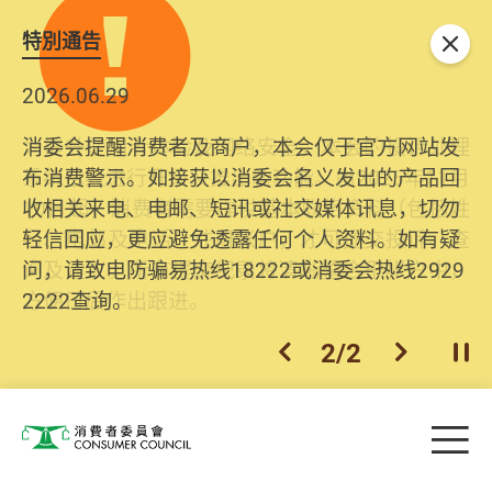
特別通告
关闭
2026.06.29
2025.10.31
消委会提醒消费者及商户，本会仅于官方网站发
为提升使用者体验及网络安全，本会的投诉处理
布消费警示。如接获以消委会名义发出的产品回
系统已经进行升级及推出新功能。由2025年11月
收相关来电、电邮、短讯或社交媒体讯息，切勿
10日起，消费者需要提供基本联络资料（包括姓
轻信回应，更应避免透露任何个人资料。如有疑
名、电邮及电话）注册帐户，才可提交投诉、查
问，请致电防骗易热线18222或消委会热线2929
询及建议。所有提交纪录将清晰整合于帐户中，
2222查询。
方便日后作出跟进。
2
/
2
上一个
下一个
开
Skip to main content
目
消费者委员会