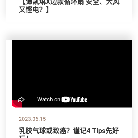
【谭凯琳X边款循环扇 安全、大风
又悭电？】
2023.06.15
乳胶气球或致癌？谨记4 Tips先好