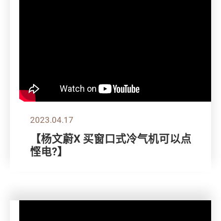
2023.04.17
【杨文蔚X 买窗口式冷气机可以点
悭电?】