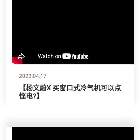
2023.04.17
【杨文蔚X 买窗口式冷气机可以点
悭电?】