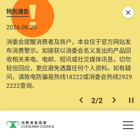
特別通告
关闭
2026.06.29
2025.10.31
消委会提醒消费者及商户，本会仅于官方网站发
为提升使用者体验及网络安全，本会的投诉处理
布消费警示。如接获以消委会名义发出的产品回
系统已经进行升级及推出新功能。由2025年11月
收相关来电、电邮、短讯或社交媒体讯息，切勿
10日起，消费者需要提供基本联络资料（包括姓
轻信回应，更应避免透露任何个人资料。如有疑
名、电邮及电话）注册帐户，才可提交投诉、查
问，请致电防骗易热线18222或消委会热线2929
询及建议。所有提交纪录将清晰整合于帐户中，
2222查询。
方便日后作出跟进。
2
/
2
上一个
下一个
开
Skip to main content
目
消费者委员会