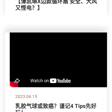
【谭凯琳X边款循环扇 安全、大风
又悭电？】
2023.06.15
乳胶气球或致癌？谨记4 Tips先好