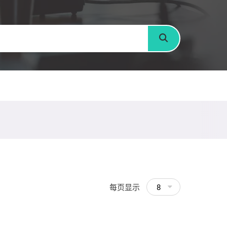
搜寻
每页显示
8