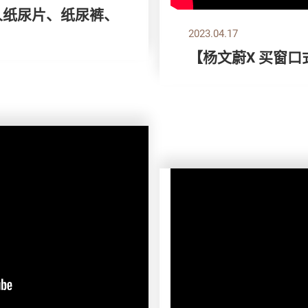
成人纸尿片、纸尿裤、
2023.04.17
【杨文蔚X 买窗口