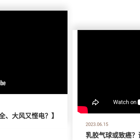
安全、大风又悭电？】
2023.06.15
乳胶气球或致癌？谨