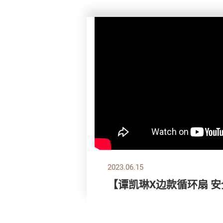
2023.06.15
【谭凯琳X边款循环扇 