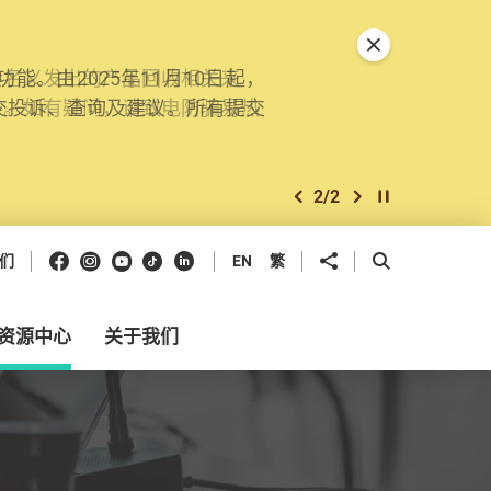
关闭特別通告
。由2025年11月10日起，
交投诉、查询及建议。所有提交
2
/
2
上一个
下一个
开始/暂停幻灯
Facebook
Instagram
Youtube
抖音
领英
分享到
开启搜寻框
们
EN
繁
资源中心
关于我们