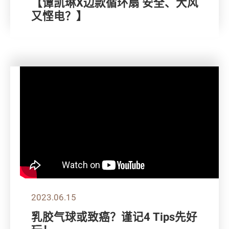
【谭凯琳X边款循环扇 安全、大风
又悭电？】
2023.06.15
乳胶气球或致癌？谨记4 Tips先好