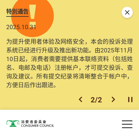
特別通告
关闭
2025.10.31
为提升使用者体验及网络安全，本会的投诉处理
系统已经进行升级及推出新功能。由2025年11月
10日起，消费者需要提供基本联络资料（包括姓
名、电邮及电话）注册帐户，才可提交投诉、查
询及建议。所有提交纪录将清晰整合于帐户中，
方便日后作出跟进。
2
/
2
上一个
下一个
开
Skip to main content
目
消费者委员会