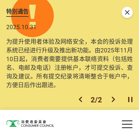
特別通告
关闭
2025.10.31
为提升使用者体验及网络安全，本会的投诉处理
系统已经进行升级及推出新功能。由2025年11月
10日起，消费者需要提供基本联络资料（包括姓
名、电邮及电话）注册帐户，才可提交投诉、查
询及建议。所有提交纪录将清晰整合于帐户中，
方便日后作出跟进。
2
/
2
上一个
下一个
开
Skip to main content
目
消费者委员会