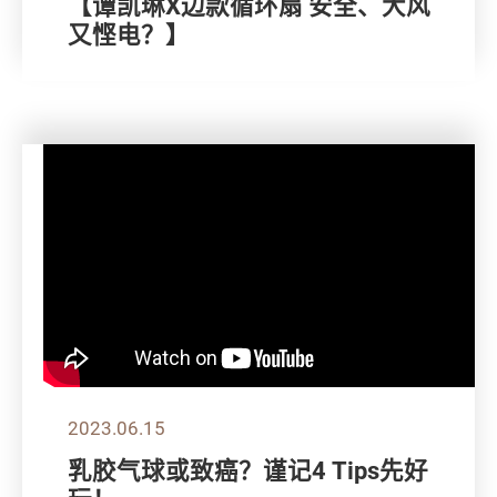
【谭凯琳X边款循环扇 安全、大风
又悭电？】
2023.06.15
乳胶气球或致癌？谨记4 Tips先好