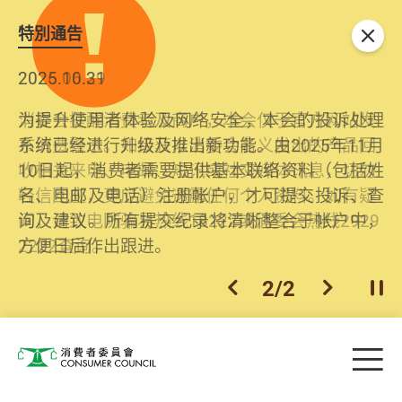
特別通告
关闭
2026.06.29
2025.10.31
消委会提醒消费者及商户，本会仅于官方网站发
为提升使用者体验及网络安全，本会的投诉处理
布消费警示。如接获以消委会名义发出的产品回
系统已经进行升级及推出新功能。由2025年11月
收相关来电、电邮、短讯或社交媒体讯息，切勿
10日起，消费者需要提供基本联络资料（包括姓
轻信回应，更应避免透露任何个人资料。如有疑
名、电邮及电话）注册帐户，才可提交投诉、查
问，请致电防骗易热线18222或消委会热线2929
询及建议。所有提交纪录将清晰整合于帐户中，
2222查询。
方便日后作出跟进。
2
/
2
上一个
下一个
开
Skip to main content
目
消费者委员会