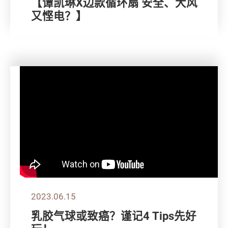
【谭凯琳X边款循环扇 安全、大风
又悭电？】
2023.06.15
乳胶气球或致癌？谨记4 Tips先好