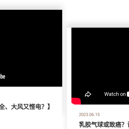
安全、大风又悭电？】
2023.06.15
乳胶气球或致癌？谨