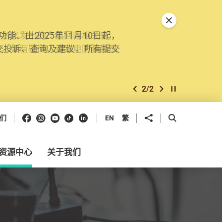
关闭特別通告
。由2025年11月10日起，
交投诉、查询及建议。所有提交
2
/
2
上一个
下一个
开始/暂停幻灯
Facebook
Instagram
Youtube
抖音
领英
分享到
开启搜寻框
们
EN
繁
资源中心
关于我们