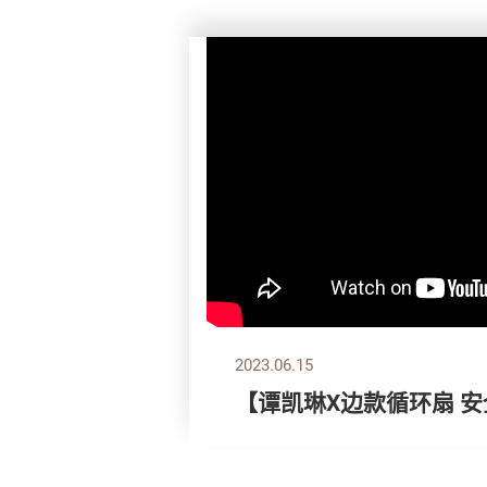
2023.06.15
【谭凯琳X边款循环扇 