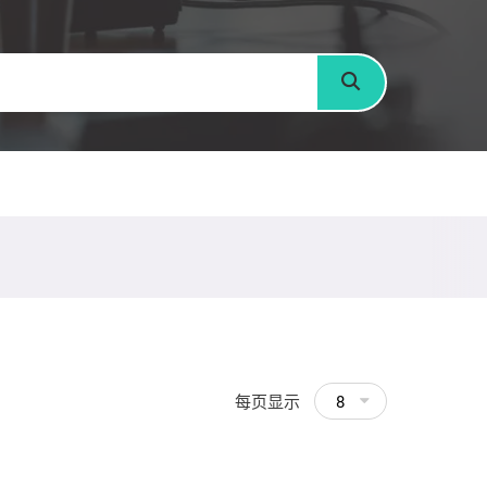
搜寻
每页显示
8