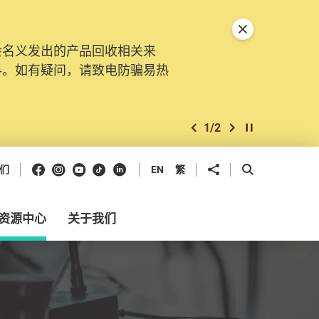
关闭特別通告
会名义发出的产品回收相关来
。由2025年11月10日起，
料。如有疑问，请致电防骗易热
交投诉、查询及建议。所有提交
2
/
2
上一个
下一个
开始/暂停幻灯
Facebook
Instagram
Youtube
抖音
领英
分享到
开启搜寻框
们
EN
繁
资源中心
关于我们