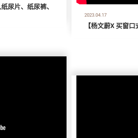
成人纸尿片、纸尿裤、
2023.04.17
【杨文蔚X 买窗口