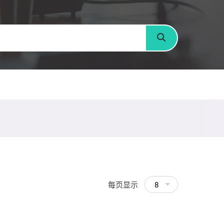
搜寻
每页显示
8