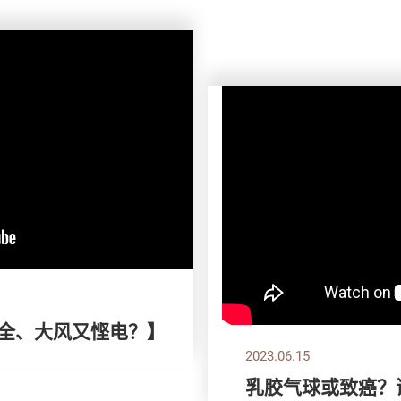
安全、大风又悭电？】
2023.06.15
乳胶气球或致癌？谨