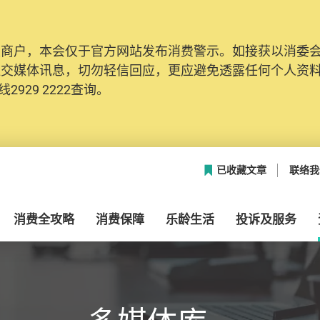
及商户，本会仅于官方网站发布消费警示。如接获以消委
网络安全，本会的投诉处理系统已经进行升级及推出新功能
社交媒体讯息，切勿轻信回应，更应避免透露任何个人资
本联络资料（包括姓名、电邮及电话）注册帐户，才可提
2929 2222查询。
帐户中，方便日后作出跟进。
已收藏文章
联络我
消费全攻略
消费保障
乐龄生活
投诉及服务