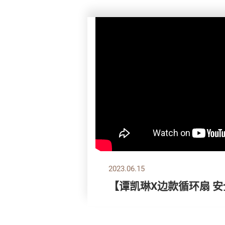
2023.06.15
【谭凯琳X边款循环扇 