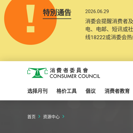
特別通告
2026.06.29
2025.10.31
消委会提醒消费者
为提升使用者体验及
电、电邮、短讯或
消费者需要提供基
线18222或消委会热线
纪录将清晰整合于
Skip to main content
消费者委员会
选择月刊
格价工具
倡议
消费者教育
首页
资源中心