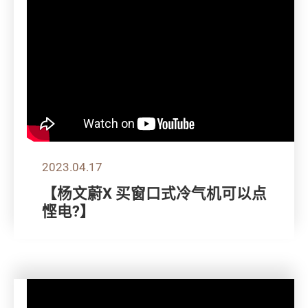
2023.04.17
【杨文蔚X 买窗口式冷气机可以点
悭电?】