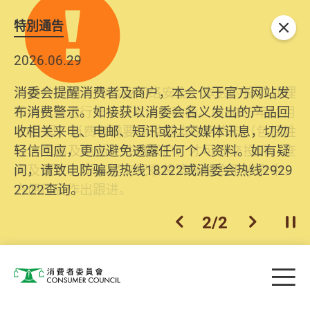
特別通告
关闭
2026.06.29
2025.10.31
消委会提醒消费者及商户，本会仅于官方网站发
为提升使用者体验及网络安全，本会的投诉处理
布消费警示。如接获以消委会名义发出的产品回
系统已经进行升级及推出新功能。由2025年11月
收相关来电、电邮、短讯或社交媒体讯息，切勿
10日起，消费者需要提供基本联络资料（包括姓
轻信回应，更应避免透露任何个人资料。如有疑
名、电邮及电话）注册帐户，才可提交投诉、查
问，请致电防骗易热线18222或消委会热线2929
询及建议。所有提交纪录将清晰整合于帐户中，
2222查询。
方便日后作出跟进。
2
/
2
上一个
下一个
开
Skip to main content
目
消费者委员会