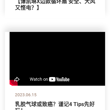
【谭凯琳X边款循环扇 安全、大风
又悭电？】
2023.06.15
乳胶气球或致癌？谨记4 Tips先好