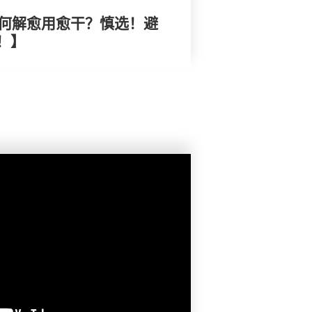
水何解愈用愈干？慎选！避
！】