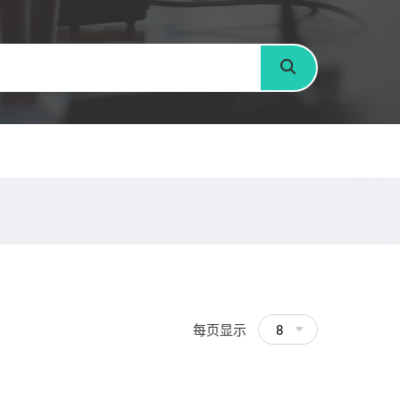
搜寻
每页显示
8