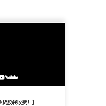
购杂货胶袋收费！】