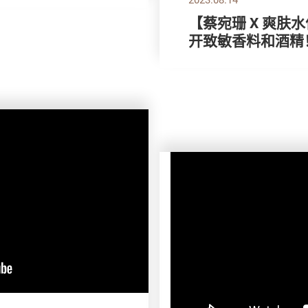
【蔡宛珊 X 爽肤
开致敏香料和酒精