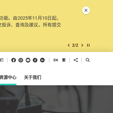
关闭特別通告
。由2025年11月10日起，
交投诉、查询及建议。所有提交
2
/
2
上一个
下一个
开始/暂停幻灯
Facebook
Instagram
Youtube
抖音
领英
分享到
开启搜寻框
们
EN
繁
资源中心
关于我们