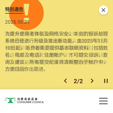
特別通告
关闭
2026.06.29
2025.10.31
消委会提醒消费者及商户，本会仅于官方网站发
为提升使用者体验及网络安全，本会的投诉处理
布消费警示。如接获以消委会名义发出的产品回
系统已经进行升级及推出新功能。由2025年11月
收相关来电、电邮、短讯或社交媒体讯息，切勿
10日起，消费者需要提供基本联络资料（包括姓
轻信回应，更应避免透露任何个人资料。如有疑
名、电邮及电话）注册帐户，才可提交投诉、查
问，请致电防骗易热线18222或消委会热线2929
询及建议。所有提交纪录将清晰整合于帐户中，
2222查询。
方便日后作出跟进。
2
/
2
上一个
下一个
开
Skip to main content
目
消费者委员会