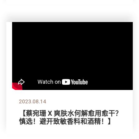
2023.08.14
【蔡宛珊 X 爽肤水何解愈用愈干？
慎选！避开致敏香料和酒精！】