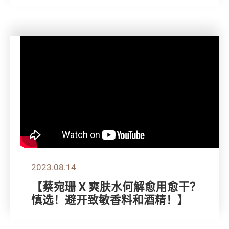
2023.08.14
【蔡宛珊 X 爽肤水何解愈用愈干？
慎选！避开致敏香料和酒精！】