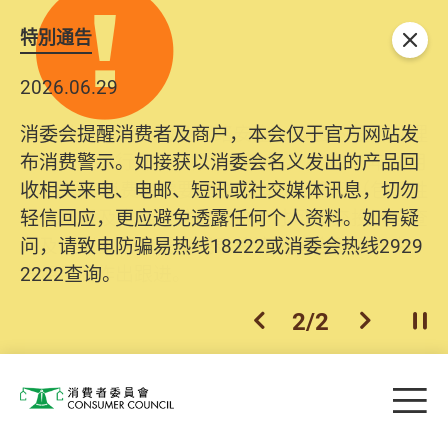
特別通告
关闭
2026.06.29
2025.10.31
消委会提醒消费者及商户，本会仅于官方网站发
为提升使用者体验及网络安全，本会的投诉处理
布消费警示。如接获以消委会名义发出的产品回
系统已经进行升级及推出新功能。由2025年11月
收相关来电、电邮、短讯或社交媒体讯息，切勿
10日起，消费者需要提供基本联络资料（包括姓
轻信回应，更应避免透露任何个人资料。如有疑
名、电邮及电话）注册帐户，才可提交投诉、查
问，请致电防骗易热线18222或消委会热线2929
询及建议。所有提交纪录将清晰整合于帐户中，
2222查询。
方便日后作出跟进。
2
/
2
上一个
下一个
开
Skip to main content
目
消费者委员会