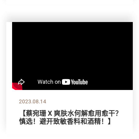
2023.08.14
【蔡宛珊 X 爽肤水何解愈用愈干？
慎选！避开致敏香料和酒精！】