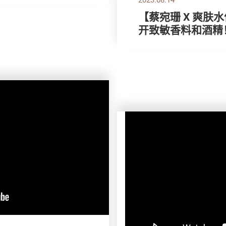
【蔡宛珊 X 爽肤
开致敏香料和酒精