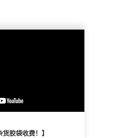
购杂货胶袋收费！】