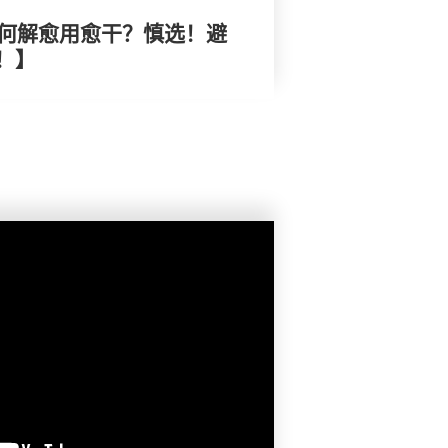
水何解愈用愈干？慎选！避
！】