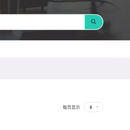
搜寻
每页显示
8