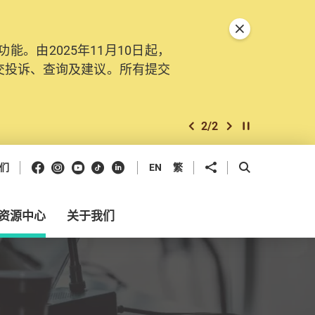
关闭特別通告
。由2025年11月10日起，
交投诉、查询及建议。所有提交
2
/
2
上一个
下一个
开始/暂停幻灯
Facebook
Instagram
Youtube
抖音
领英
分享到
开启搜寻框
们
EN
繁
资源中心
关于我们