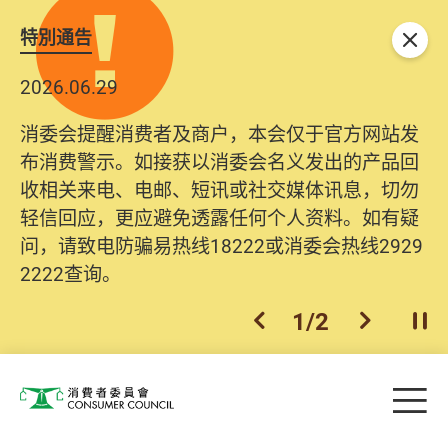
特別通告
关闭
2026.06.29
消委会提醒消费者及商户，本会仅于官方网站发
布消费警示。如接获以消委会名义发出的产品回
收相关来电、电邮、短讯或社交媒体讯息，切勿
轻信回应，更应避免透露任何个人资料。如有疑
问，请致电防骗易热线18222或消委会热线2929
2222查询。
1
/
2
上一个
下一个
开
Skip to main content
目
消费者委员会