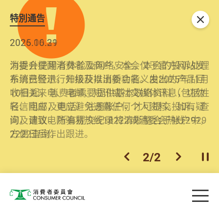
特別通告
关闭
2026.06.29
2025.10.31
消委会提醒消费者及商户，本会仅于官方网站发
为提升使用者体验及网络安全，本会的投诉处理
布消费警示。如接获以消委会名义发出的产品回
系统已经进行升级及推出新功能。由2025年11月
收相关来电、电邮、短讯或社交媒体讯息，切勿
10日起，消费者需要提供基本联络资料（包括姓
轻信回应，更应避免透露任何个人资料。如有疑
名、电邮及电话）注册帐户，才可提交投诉、查
问，请致电防骗易热线18222或消委会热线2929
询及建议。所有提交纪录将清晰整合于帐户中，
2222查询。
方便日后作出跟进。
2
/
2
上一个
下一个
开
Skip to main content
目
消费者委员会