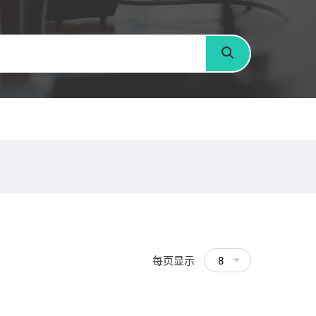
搜寻
每页显示
8