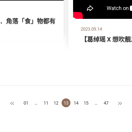
．角落「食」物都有
2023.09.14
【葛绰瑶 X 想吹
上一页
下一页
01
…
11
12
13
14
15
…
47