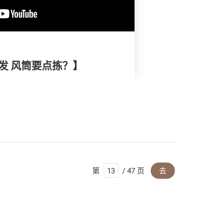
靓发 风筒要点拣？】
第
/ 47 页
去