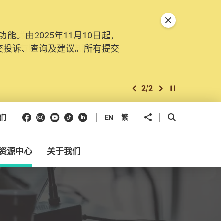
关闭特別通告
。由2025年11月10日起，
交投诉、查询及建议。所有提交
2
/
2
上一个
下一个
开始/暂停幻灯
Facebook
Instagram
Youtube
抖音
领英
分享到
开启搜寻框
们
EN
繁
资源中心
关于我们