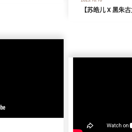
【苏皓儿 X 黑朱