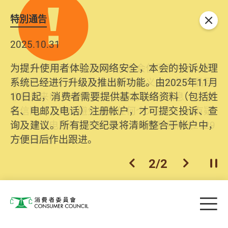
特別通告
关闭
2025.10.31
为提升使用者体验及网络安全，本会的投诉处理
系统已经进行升级及推出新功能。由2025年11月
10日起，消费者需要提供基本联络资料（包括姓
名、电邮及电话）注册帐户，才可提交投诉、查
询及建议。所有提交纪录将清晰整合于帐户中，
方便日后作出跟进。
2
/
2
上一个
下一个
开
Skip to main content
目
消费者委员会