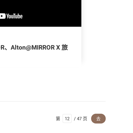
OR、Alton@MIRROR X 旅
第
/ 47 页
去