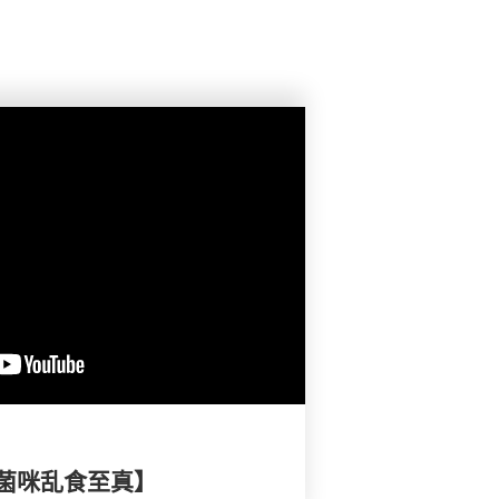
菌咪乱食至真】